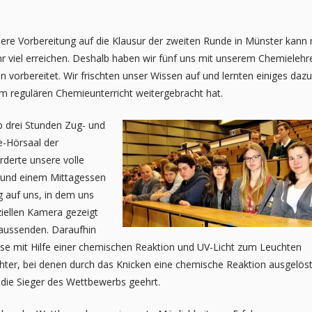
ere Vorbereitung auf die Klausur der zweiten Runde in Münster kann
hr viel erreichen. Deshalb haben wir fünf uns mit unserem Chemielehr
 vorbereitet. Wir frischten unser Wissen auf und lernten einiges dazu
m regulären Chemieunterricht weitergebracht hat.
p drei Stunden Zug- und
e-Hörsaal der
rderte unsere volle
r und einem Mittagessen
g auf uns, in dem uns
ziellen Kamera gezeigt
g aussenden. Daraufhin
se mit Hilfe einer chemischen Reaktion und UV-Licht zum Leuchten
chter, bei denen durch das Knicken eine chemische Reaktion ausgelös
n die Sieger des Wettbewerbs geehrt.