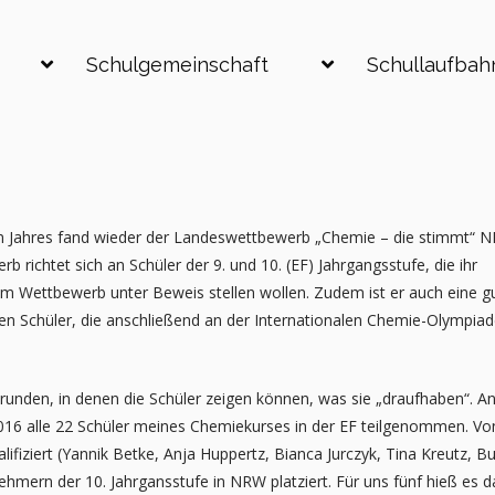
Schulgemeinschaft
Schullaufbah
n Jahres fand wieder der Landeswettbewerb „Chemie – die stimmt“ 
b richtet sich an Schüler der 9. und 10. (EF) Jahrgangsstufe, die ihr
im Wettbewerb unter Beweis stellen wollen. Zudem ist er auch eine g
gen Schüler, die anschließend an der Internationalen Chemie-Olympia
runden, in denen die Schüler zeigen können, was sie „draufhaben“. An
16 alle 22 Schüler meines Chemiekurses in der EF teilgenommen. Vo
ifiziert (Yannik Betke, Anja Huppertz, Bianca Jurczyk, Tina Kreutz, B
nehmern der 10. Jahrgansstufe in NRW platziert. Für uns fünf hieß es d