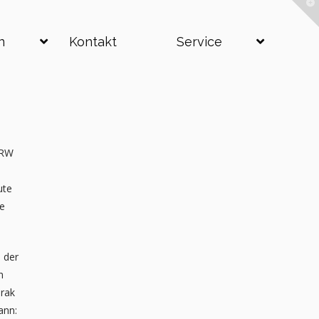
T
t
W
n
Kontakt
Service
NRW
ute
de
 der
n
urak
ann: