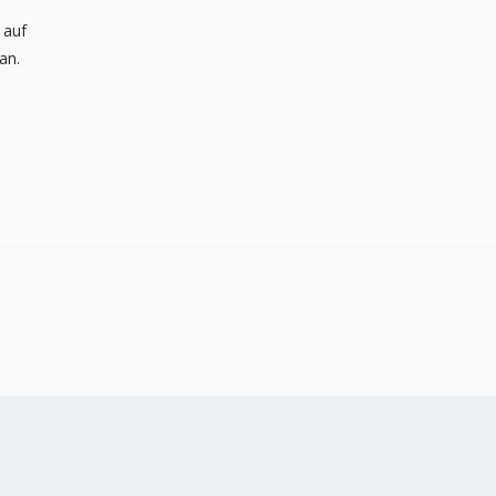
 auf
an.
t