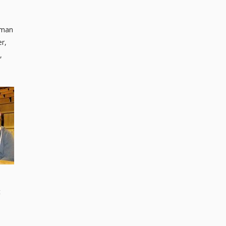
 man
er,
,
t