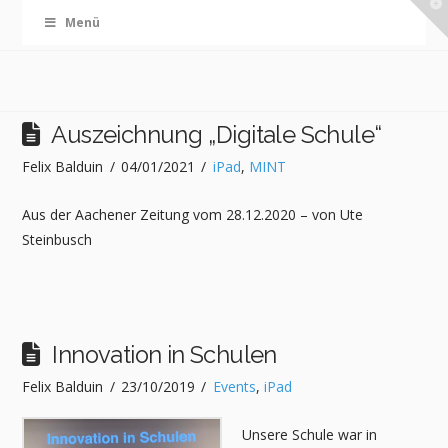
T
Menü
t
W
Auszeichnung „Digitale Schule“
Felix Balduin
04/01/2021
iPad
,
MINT
Aus der Aachener Zeitung vom 28.12.2020 – von Ute
Steinbusch
Innovation in Schulen
Felix Balduin
23/10/2019
Events
,
iPad
Unsere Schule war in