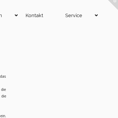
T
t
W
n
Kontakt
Service
 das
 die
 die
ein.