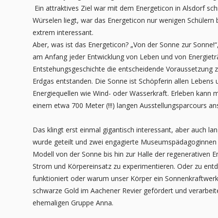
Ein attraktives Ziel war mit dem Energeticon in Alsdorf sch
Würselen liegt, war das Energeticon
nur wenigen Schülern b
extrem interessant.
Aber, was ist das Energeticon? „Von der Sonne zur Sonne!“
am Anfang jeder Entwicklung von Leben und von Energiet
Entstehungsgeschichte die entscheidende Voraussetzung
z
Erdgas entstanden. Die
Sonne ist Schöpferin allen Lebens u
Energiequellen wie Wind- oder Wasserkraft. Erleben kan
einem etwa 700 Meter (!!!) langen Ausstellungsparcours
an
Das klingt erst einmal gigantisch interessant, aber auch 
wurde geteilt und zwei engagierte Museumspädagoginnen 
Modell von der Sonne bis hin zur Halle der
regenerativen E
Strom und
Körpereinsatz zu experimentieren. Oder zu ent
funktioniert oder warum unser Körper ein Sonnenkraftwerk
schwarze Gold im Aachener Revier gefördert
und verarbei
ehemaligen Gruppe
Anna.