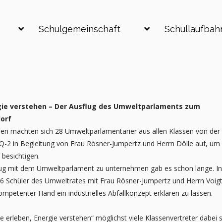
Schulgemeinschaft
Schullaufbah
gie verstehen –
Der Ausflug des Umweltparlaments zum
dorf
en machten sich 28 Umweltparlamentarier aus allen Klassen von der
 Q-2 in Begleitung von Frau Rösner-Jumpertz und Herrn Dölle auf, um
 besichtigen.
ug mit dem Umweltparlament zu unternehmen gab es schon lange. In
s 6 Schüler des Umweltrates mit Frau
Rösner-Jumpertz und Herrn Voigt
ompetenter Hand ein industrielles Abfallkonzept erklären zu lassen.
e erleben, Energie verstehen“ möglichst
viele Klassenvertreter dabei s