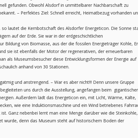
nell
gefunden. Obwohl Alsdorf in unmittelbarer Nachbarschaft zu
ekannt. – Perfektes Ziel: Schnell erreicht, Heimatbezug vorhanden u
, so lautet die Kernbotschaft des Alsdorfer
Energeticon. Die Sonne st
rägern auf
der Erde. Sie war in der erdgeschichtlichen
ur Bildung von Biomasse, aus der die fossilen Energieträger Kohle, Er
nd sie ist ebenfalls der Motor der regenerativen, der
erneuerbaren
n man als Museumsbesucher
diese Entwicklungsformen der Energie auf
schaulich anhand von 30 Stationen.
langatmig und anstrengend. – War es aber
nicht!!! Denn unsere Gruppe
begleiteten
uns durch die Ausstellung, angefangen beim gigantische
nergien. Außerdem lädt das Energeticon ein, mit Licht, Wärme, Kälte,
decken, wie eine Induktionsmaschine und ein Wind
betriebenes Fahrra
 ist. Ganz nebenbei
lernt man eine Menge darüber wie die Steinkohle,
tet wurde, denn das Museum steht auf historischem Boden der