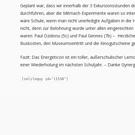
Geplant war, dass wir innerhalb der 3 Exkursionsstunden d
durchführen, aber die Mitmach-Experimente waren so inte
wäre Schule, wenn man nicht
unerledigte Aufgaben in die
nicht, denn zur Belohnung wurde unter allen eingereichte
waren: Paul Dzidonu (5c) und Paul Gennes (7b) – Herzlich
Buskosten, den Museumseintritt
und die Kinogutscheine g
Fazit: Das Energeticon ist ein toller, außerschulischer Ler
einer Wiederholung im nächsten Schuljahr. – Danke
Gynergi
[soliloquy id="11538"]