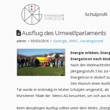
Schulprofil
Ausflug des Umweltparlaments
admin
05/03/2016
Gynergie
,
MINT
,
Uncategorized
Energie erleben, Ener
Energeticon nach Als
Nach den Weihnachtsferi
Jahrgangsstufe 5 bis zur
Energeticon in Alsdorf zu
Den Wunsch einen Ausfl
Tat wurde er erstmalig im letzten Schuljahr umgesetzt, al
Würselener Filiale der Metro-AG besuchten, um sich aus
k
Beim diesjährigen Ausflug sollten unter dem Motto „Energi