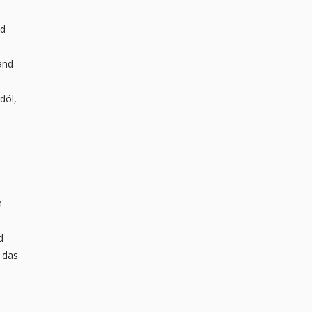
nd
and
döl,
n
d
 das