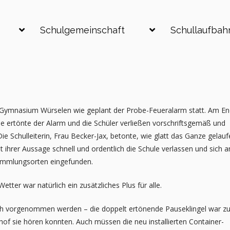
Schulgemeinschaft
Schullaufbah
 Gymnasium Würselen wie geplant der Probe-Feueralarm statt. Am E
e ertönte der Alarm und die Schüler verließen vorschriftsgemäß und
e Schulleiterin, Frau Becker-Jax, betonte, wie glatt das Ganze gelau
ut ihrer Aussage schnell und ordentlich die Schule verlassen und sich a
mmlungsorten eingefunden.
ter war natürlich ein zusätzliches Plus für alle.
h vorgenommen werden – die doppelt ertönende Pauseklingel war z
hof sie hören konnten. Auch müssen die neu installierten Container-