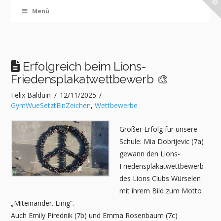
T
Menü
t
W
Erfolgreich beim Lions-
Friedensplakatwettbewerb 🎨
Felix Balduin
12/11/2025
GymWueSetztEinZeichen
,
Wettbewerbe
Großer Erfolg für unsere
Schule: Mia Dobrijevic (7a)
gewann den Lions-
Friedensplakatwettbewerb
des Lions Clubs Würselen
mit ihrem Bild zum Motto
„Miteinander. Einig“.
Auch Emily Pirednik (7b) und Emma Rosenbaum (7c)