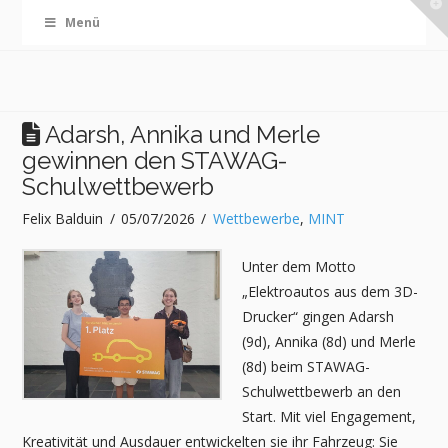
T
Menü
t
W
Adarsh, Annika und Merle
gewinnen den STAWAG-
Schulwettbewerb
Felix Balduin
05/07/2026
Wettbewerbe
,
MINT
Unter dem Motto
„Elektroautos aus dem 3D-
Drucker“ gingen Adarsh
(9d), Annika (8d) und Merle
(8d) beim STAWAG-
Schulwettbewerb an den
Start. Mit viel Engagement,
Kreativität und Ausdauer entwickelten sie ihr Fahrzeug: Sie