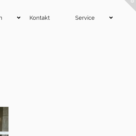
T
t
W
n
Kontakt
Service