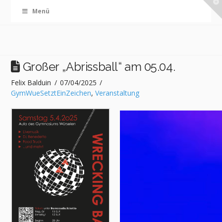
T
Menü
t
W
Großer „Abrissball“ am 05.04.
Felix Balduin
07/04/2025
GymWueSetztEinZeichen
,
Veranstaltung