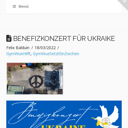
T
Menü
t
W
BENEFIZKONZERT FÜR UKRAIKE
Felix Balduin
18/03/2022
GymWueHilft
,
GymWueSetztEinZeichen